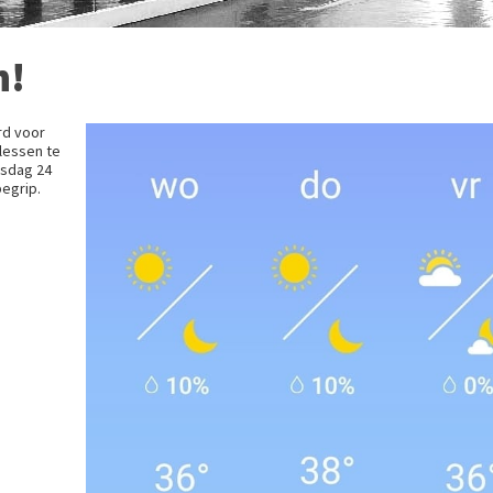
n!
rd voor
lessen te
sdag 24
begrip.