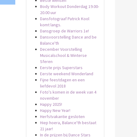
Beste wensen
Body Workout Donderdag 19.00-
20.00 uur
Dansfotograaf Patrick Kool
komt langs.
Dansgroep de Warriors 1e!
Dansvoorstelling Dance and be
Balance'th
December Voorstelling
Musicalschool & Winterse
Sferen
Eerste prijs Superstars
Eerste weekend Wonderland
Fijne feestdagen en een
liefdevol 2018
Foto's komen in de week van 4
november
Happy 2025!
Happy New Year!
Herfstvakantie gesloten
Hiep hoera, Balance'th bestaat
21 jaar!
In de prijzen bij Dance Stars