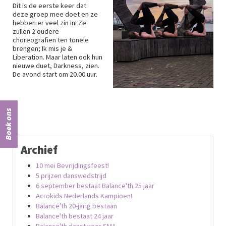
Dit is de eerste keer dat
deze groep mee doet en ze
hebben er veel zin in! Ze
zullen 2 oudere
choreografien ten tonele
brengen; Ik mis je &
Liberation. Maar laten ook hun
nieuwe duet, Darkness, zien.
De avond start om 20.00 uur.
Boek ons
Archief
10 mei Bevrijdingsfeest!
5 prijzen danswedstrijd
6 september bestaat Balance'th 25 jaar
Acrokids Nederlands Kampioen!
Balance'th 20-jarig bestaan
Balance'th bestaat 24 jaar
Balance'th danst voor SMA