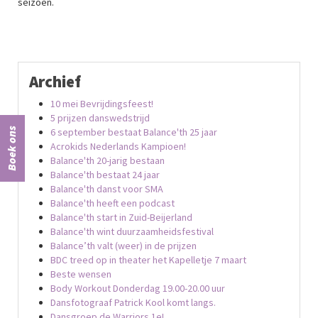
seizoen.
Archief
10 mei Bevrijdingsfeest!
5 prijzen danswedstrijd
6 september bestaat Balance'th 25 jaar
Boek ons
Acrokids Nederlands Kampioen!
Balance'th 20-jarig bestaan
Balance'th bestaat 24 jaar
Balance'th danst voor SMA
Balance'th heeft een podcast
Balance'th start in Zuid-Beijerland
Balance'th wint duurzaamheidsfestival
Balance’th valt (weer) in de prijzen
BDC treed op in theater het Kapelletje 7 maart
Beste wensen
Body Workout Donderdag 19.00-20.00 uur
Dansfotograaf Patrick Kool komt langs.
Dansgroep de Warriors 1e!