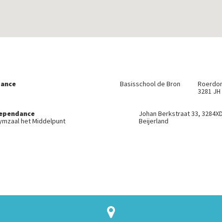
ance
Basisschool de Bron
Roerdom
3281 JH
ependance
Johan Berkstraat 33, 3284XD
ymzaal het Middelpunt
Beijerland