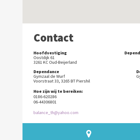
Contact
Hoofdvestiging
Depend
Oostdijk 61
3261 KC Oud-Beijerland
Dependance
D
Gymzaal de Wurf
G
Voorstraat 33, 3265 BT Piershil
Hoe zijn wij te bereiken:
0186-620286
06-44306801
balance_th@yahoo.com