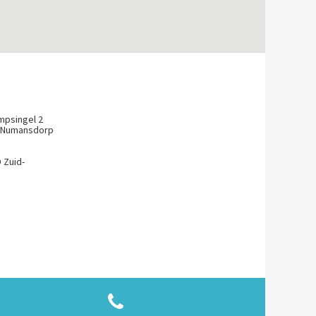
psingel 2
 Numansdorp
 Zuid-