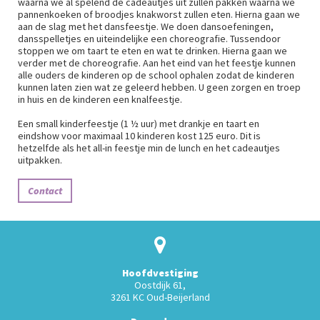
waarna we al spelend de cadeautjes uit zullen pakken waarna we
pannenkoeken of broodjes knakworst zullen eten. Hierna gaan we
aan de slag met het dansfeestje. We doen dansoefeningen,
dansspelletjes en uiteindelijke een choreografie. Tussendoor
stoppen we om taart te eten en wat te drinken. Hierna gaan we
verder met de choreografie. Aan het eind van het feestje kunnen
alle ouders de kinderen op de school ophalen zodat de kinderen
kunnen laten zien wat ze geleerd hebben. U geen zorgen en troep
in huis en de kinderen een knalfeestje.
Een small kinderfeestje (1 ½ uur) met drankje en taart en
eindshow voor maximaal 10 kinderen kost 125 euro. Dit is
hetzelfde als het all-in feestje min de lunch en het cadeautjes
uitpakken.
Contact
Hoofdvestiging
Oostdijk 61,
3261 KC Oud-Beijerland