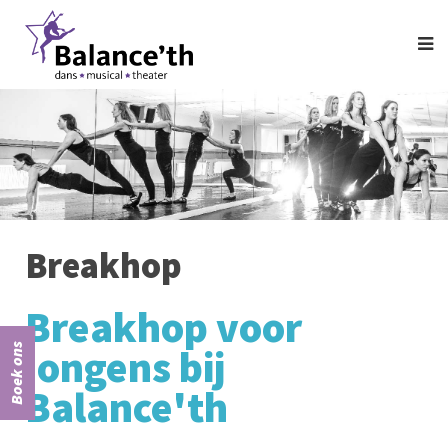
Breakhop
Breakhop voor
Boek ons
jongens bij
Balance'th