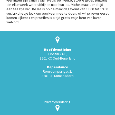
leerlingen zijn vanaf 7 jaar. Het is een leuke, stoere groep jongens
die elke week weer uitkijken naar hun les. Michel maakt er altijd
een feestje van. De les is op de maandagavond van 18.00 tot 19.00
uur. Lijkt het je leuk om een keer mee te doen, of wil je liever eerst
komen kijken? Een proefles is altijd gratis en je bent van harte
welkom!
Hoofdvestiging
Oostdijk 61,
3261 KC Oud-Beijerland
Dependance
Roerdompsingel 2,
3281 JH Numansdorp
Privacyverklaring