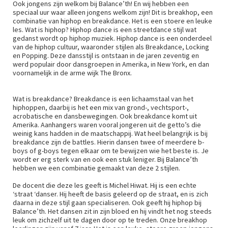
Ook jongens zijn welkom bij Balance’th! En wij hebben een
speciaal uur waar alleen jongens welkom zijn! Dit is breakhop, een
combinatie van hiphop en breakdance. Het is een stoere en leuke
les. Wat is hiphop? Hiphop dance is een streetdance stijl wat
gedanst wordt op hiphop muziek. Hiphop dance is een onderdeel
van de hiphop cultuur, waaronder stijlen als Breakdance, Locking
en Popping. Deze dansstijl is ontstaan in de jaren zeventig en
werd populair door dansgroepen in Amerika, in New York, en dan
voornamelijk in de arme wijk The Bronx.
Wat is breakdance? Breakdance is een lichaamstaal van het
hiphoppen, daarbij is het een mix van grond-, vechtsport-,
acrobatische en dansbewegingen. Ook breakdance komt uit
Amerika. Aanhangers waren vooral jongeren uit de getto’s die
weinig kans hadden in de maatschappij. Wat heel belangrijk is bij
breakdance zijn de battles. Hierin dansen twee of meerdere b-
boys of g-boys tegen elkaar om te bewijzen wie het beste is. Je
wordt er erg sterk van en ook een stuk leniger. Bij Balance’th
hebben we een combinatie gemaakt van deze 2 stijlen.
De docent die deze les geeft is Michel Hiwat. Hij is een echte
‘straat ‘danser. Hij heeft de basis geleerd op de straat, en is zich
daarna in deze stijl gaan specialiseren. Ook geeft hij hiphop bij
Balance’th. Het dansen zit in zijn bloed en hij vindt het nog steeds
leuk om zichzelf uit te dagen door op te treden. Onze breakhop