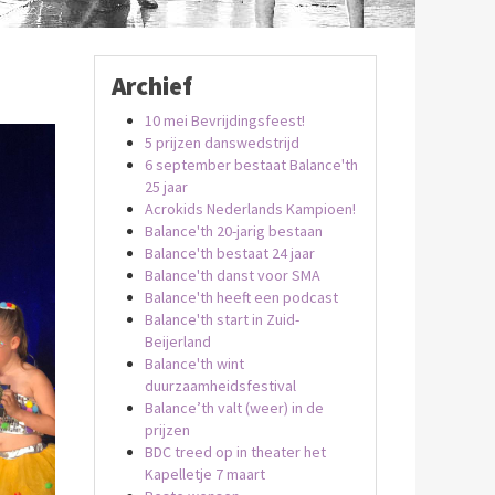
Archief
10 mei Bevrijdingsfeest!
5 prijzen danswedstrijd
6 september bestaat Balance'th
25 jaar
Acrokids Nederlands Kampioen!
Balance'th 20-jarig bestaan
Balance'th bestaat 24 jaar
Balance'th danst voor SMA
Balance'th heeft een podcast
Balance'th start in Zuid-
Beijerland
Balance'th wint
duurzaamheidsfestival
Balance’th valt (weer) in de
prijzen
BDC treed op in theater het
Kapelletje 7 maart