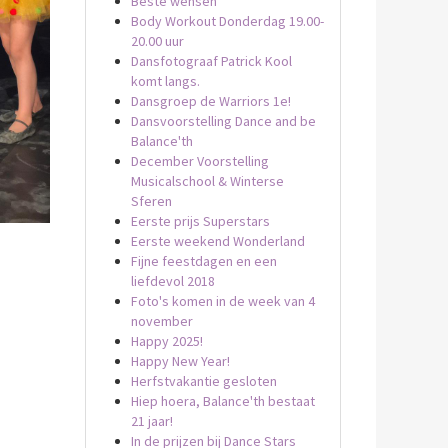
Beste wensen
Body Workout Donderdag 19.00-
20.00 uur
Dansfotograaf Patrick Kool
komt langs.
Dansgroep de Warriors 1e!
Dansvoorstelling Dance and be
Balance'th
December Voorstelling
Musicalschool & Winterse
Sferen
Eerste prijs Superstars
Eerste weekend Wonderland
Fijne feestdagen en een
liefdevol 2018
Foto's komen in de week van 4
november
Happy 2025!
Happy New Year!
Herfstvakantie gesloten
Hiep hoera, Balance'th bestaat
21 jaar!
In de prijzen bij Dance Stars