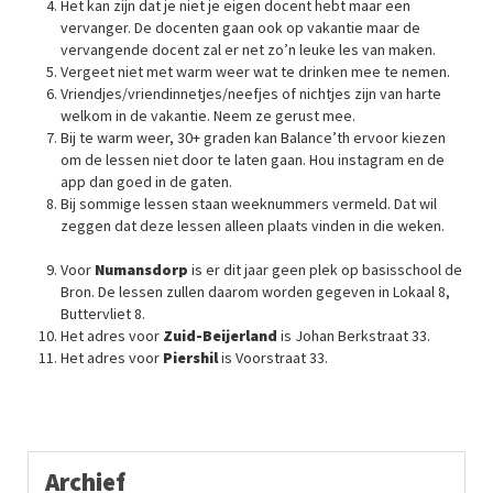
Het kan zijn dat je niet je eigen docent hebt maar een
vervanger. De docenten gaan ook op vakantie maar de
vervangende docent zal er net zo’n leuke les van maken.
Vergeet niet met warm weer wat te drinken mee te nemen.
Vriendjes/vriendinnetjes/neefjes of nichtjes zijn van harte
welkom in de vakantie. Neem ze gerust mee.
Bij te warm weer, 30+ graden kan Balance’th ervoor kiezen
om de lessen niet door te laten gaan. Hou instagram en de
app dan goed in de gaten.
Bij sommige lessen staan weeknummers vermeld. Dat wil
zeggen dat deze lessen alleen plaats vinden in die weken.
Voor
Numansdorp
is er dit jaar geen plek op basisschool de
Bron. De lessen zullen daarom worden gegeven in Lokaal 8,
Buttervliet 8.
Het adres voor
Zuid-Beijerland
is Johan Berkstraat 33.
Het adres voor
Piershil
is Voorstraat 33.
Archief