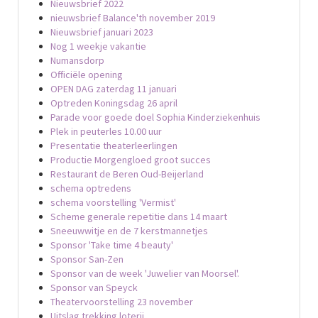
Nieuwsbrief 2022
nieuwsbrief Balance'th november 2019
Nieuwsbrief januari 2023
Nog 1 weekje vakantie
Numansdorp
Officiële opening
OPEN DAG zaterdag 11 januari
Optreden Koningsdag 26 april
Parade voor goede doel Sophia Kinderziekenhuis
Plek in peuterles 10.00 uur
Presentatie theaterleerlingen
Productie Morgengloed groot succes
Restaurant de Beren Oud-Beijerland
schema optredens
schema voorstelling 'Vermist'
Scheme generale repetitie dans 14 maart
Sneeuwwitje en de 7 kerstmannetjes
Sponsor 'Take time 4 beauty'
Sponsor San-Zen
Sponsor van de week 'Juwelier van Moorsel'.
Sponsor van Speyck
Theatervoorstelling 23 november
Uitslag trekking loterij.