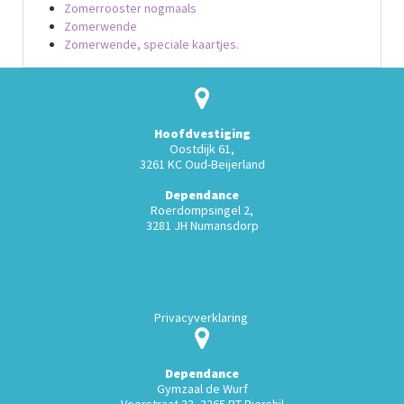
Zomerrooster nogmaals
Zomerwende
Zomerwende, speciale kaartjes.
Hoofdvestiging
Oostdijk 61,
3261 KC Oud-Beijerland
Dependance
Roerdompsingel 2,
3281 JH Numansdorp
Privacyverklaring
Dependance
Gymzaal de Wurf
Voorstraat 33, 3265 BT Piershil