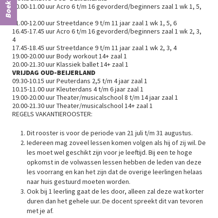
Boek ons
10.00-11.00 uur Acro 6 t/m 16 gevorderd/beginners zaal 1 wk 1, 5,
6
11.00-12.00 uur Streetdance 9 t/m 11 jaar zaal 1 wk 1, 5, 6
16.45-17.45 uur Acro 6 t/m 16 gevorderd/beginners zaal 1 wk 2, 3,
4
17.45-18.45 uur Streetdance 9 t/m 11 jaar zaal 1 wk 2, 3, 4
19.00-20.00 uur Body workout 14+ zaal 1
20.00-21.30 uur Klassiek ballet 14+ zaal 1
VRIJDAG OUD-BEIJERLAND
09.30-10.15 uur Peuterdans 2,5 t/m 4 jaar zaal 1
10.15-11.00 uur Kleuterdans 4 t/m 6 jaar zaal 1
19.00-20.00 uur Theater/musicalschool 8 t/m 14 jaar zaal 1
20.00-21.30 uur Theater/musicalschool 14+ zaal 1
REGELS VAKANTIEROOSTER:
Dit rooster is voor de periode van 21 juli t/m 31 augustus.
Iedereen mag zoveel lessen komen volgen als hij of zij wil. De
les moet wel geschikt zijn voor je leeftijd. Bij een te hoge
opkomst in de volwassen lessen hebben de leden van deze
les voorrang en kan het zijn dat de overige leerlingen helaas
naar huis gestuurd moeten worden.
Ook bij 1 leerling gaat de les door, alleen zal deze wat korter
duren dan het gehele uur. De docent spreekt dit van tevoren
met je af.