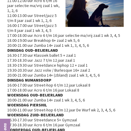
11.00-12.00 uur Acro 6 t/m 16
jaar selectie ma/vrij zaal 1 wk,
1, 2, 6
12.00-13.00 uur Street/jazz 5
t/m 8 jaar zaal 1 wk 1, 2, 6
16.00-17.00 uur Street/jazz 5
t/m 8 jaar zaal 1 wk 3, 4, 5
17.00-18.00 uur Acro 6 t/m 16 jaar selectie ma/vrij zaal 1 wk 3, 4, 5
18.00-19.00 uur Breakhop 6+ zaal 2 wk 5, 6
20.00-21.00 uur Zumba 14+ zaal 1 wk 1, 3, 4, 5, 6
DINSDAG OUD-BEIJERLAND
16.30-17.30 uur Klassiek ballet 5 + zaal 1
17.30-18.30 uur Jazz 7 t/m 12 jaar zaal 1
18.30-19.30 uur Streetdance hiphop 12 + zaal 1
19.30-20.30 uur Jazz volw / Burlesque 16+ zaal 2
20.00-21.00 uur Zumba 14+ (zbland) zaal 1 wk 3, 4, 5, 6
DINSDAG NUMANSDORP
16.00-17.00 uur Street-hop 6 t/m 12 jaar Lokaal 8
17.00-18.00 uur Acro 6 t/m 16 jaar Lokaal 8
WOENSDAG OUD-BEIJERLAND
20.00-21.00 uur Zumba 14+ zaal 1 wk 3, 4, 5, 6
WOENSDAG PIERSHIL
10.00-11.00 uur Street-hop 6 t/m 12 jaar De Wurf wk 2, 3, 4, 5, 6
WOENSDAG ZUID-BEIJERLAND
16.30-17.30 uur Streetdance 5+ Gymzaal
17.30-18.30 uur Acro 6 t/m 16 jaar Gymzaal
DONDERDAG OUD-BEIJERLAND