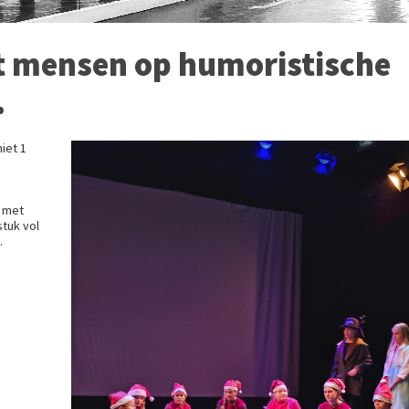
t mensen op humoristische
.
iet 1
g met
stuk vol
.