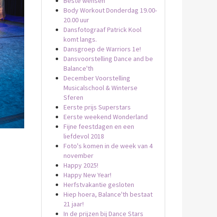
Beste wensen
Body Workout Donderdag 19.00-
20.00 uur
Dansfotograaf Patrick Kool
komt langs.
Dansgroep de Warriors 1e!
Dansvoorstelling Dance and be
Balance'th
December Voorstelling
Musicalschool & Winterse
Sferen
Eerste prijs Superstars
Eerste weekend Wonderland
Fijne feestdagen en een
liefdevol 2018
Foto's komen in de week van 4
november
Happy 2025!
Happy New Year!
Herfstvakantie gesloten
Hiep hoera, Balance'th bestaat
21 jaar!
In de prijzen bij Dance Stars