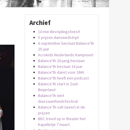
Archief
10 mei Bevrijdingsfeest!
5 prijzen danswedstrijd
6 september bestaat Balance'th
25 jaar
Acrokids Nederlands Kampioen!
Balance'th 20-jarig bestaan
Balance'th bestaat 24 jaar
Balance'th danst voor SMA
Balance'th heeft een podcast
Balance'th start in Zuid-
Beijerland
Balance'th wint
duurzaamheidsfestival
Balance’th valt (weer) in de
prijzen
BDC treed op in theater het
Kapelletje 7 maart